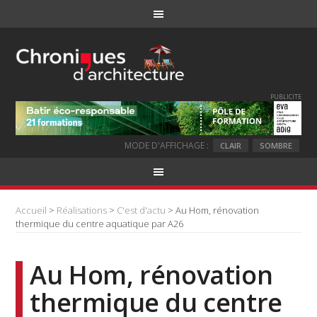
PUBLICITE
MODE D'AFFICHAGE :
CLAIR
SOMBRE
Accueil
>
Réalisations
>
C'est d'actu
> Au Hom, rénovation
thermique du centre aquatique par A26
Au Hom, rénovation
thermique du centre