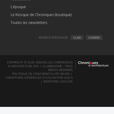
L’époque
Le Kiosque de Chroniques (boutique)
Toutes les newsletters
MODE D'AFFICHAGE :
CLAIR
SOMBRE
COPYRIGHT © 2026 NOUVELLES CHRONIQUES
D'ARCHITECTURE SAS + CLUBBEDIN® - TOUS
DROITS RÉSERVÉS
POLITIQUE DE CONFIDENTIALITÉ (RGPD)
|
CONDITIONS GÉNÉRALES D’UTILISATION (CGU)
|
MENTIONS LÉGALES