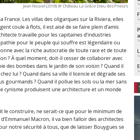
1
Jean Nouvel (2018) @ Château La Grâce Dieu des Prieurs
F
a France. Les villas des oligarques sur la Riviera, elles
1
nt coule à flots, il est aisé de se faire plein d’amis
P
tecte travaille pour les capitaines d’industries
a
1
pathie pour le peuple qui souffre est légendaire ou
onne avec la riche autocratie de toute race et de toute
L
1
rdon ? À quel moment, doit-il cesser de collaborer avec
ie des bombes dans le jardin de son voisin ? Quand il
E
1
ez lui ? Quand dans sa ville il licencie et dégrade ses
us gourmands ? Quand il pollue les sols ou la mer sans
 le cynisme produisent une architecture et un monde
t le construire, ne serait-ce que pour le minimum de
d’Emmanuel Macron, il va bien falloir des architectes
pour notre sécurité à tous, que de laisser Bouygues se