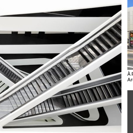
À 
Ar