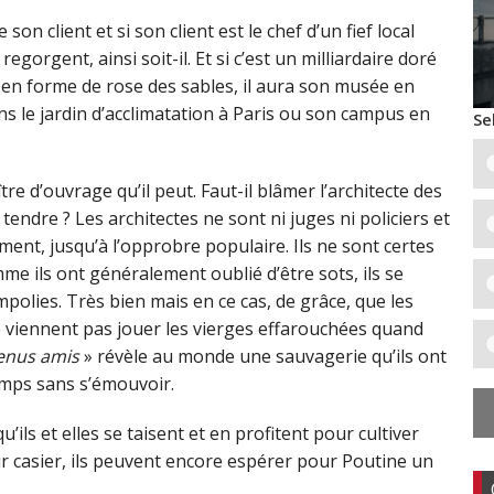
son client et si son client est le chef d’un fief local
orgent, ainsi soit-il. Et si c’est un milliardaire doré
 en forme de rose des sables, il aura son musée en
s le jardin d’acclimatation à Paris ou son campus en
Se
ître d’ouvrage qu’il peut. Faut-il blâmer l’architecte des
endre ? Les architectes ne sont ni juges ni policiers et
ent, jusqu’à l’opprobre populaire. Ils ne sont certes
e ils ont généralement oublié d’être sots, ils se
polies. Très bien mais en ce cas, de grâce, que les
e viennent pas jouer les vierges effarouchées quand
venus amis
» révèle au monde une sauvagerie qu’ils ont
temps sans s’émouvoir.
ils et elles se taisent et en profitent pour cultiver
eur casier, ils peuvent encore espérer pour Poutine un