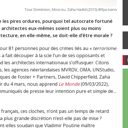
Tour Dominion, Moscou. Zaha Hadid (2015) @Ilya Ivano
 les pires ordures, pourquoi tel autocrate fortuné
es architectes eux-mêmes soient plus ou moins
tecture, en elle-même, se doit-elle d’être morale ?
 jour 81 personnes pour des crimes liés au «
terrorisme
a fait découper à la scie l’un de ses opposants et
 les architectes internationaux s’offusquer. Citons
as, les agences néerlandaises MVRDV, OMA, UNStudio,
ques de Foster + Partners, David Chipperfield, Zaha
tir du 4 mars, nous apprend
Le Monde
(09/03/2022),
muniqués de presse leur intention pure et simple de…
tes français, ces cloches, n’ont pas un temps de retard
la plus grande discrétion n’est-elle pas de mise ?
t-elles soudain que Vladimir Poutine maître