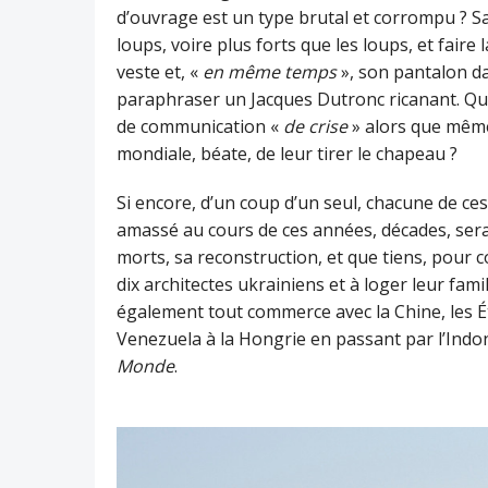
d’ouvrage est un type brutal et corrompu ? Sa
loups, voire plus forts que les loups, et faire
veste et, «
en même temps
», son pantalon 
paraphraser un Jacques Dutronc ricanant. Quel
de communication «
de crise
» alors que même 
mondiale, béate, de leur tirer le chapeau ?
Si encore, d’un coup d’un seul, chacune de ces
amassé au cours de ces années, décades, serai
morts, sa reconstruction, et que tiens, pou
dix architectes ukrainiens et à loger leur fami
également tout commerce avec la Chine, les Ét
Venezuela à la Hongrie en passant par l’Indoné
Monde
.