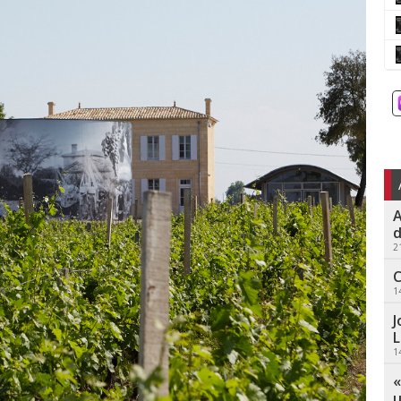
A
d
2
C
1
J
L
1
«
u