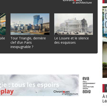
sée
Tour Triangle, dernière
Le Louvre et le silence
clef d’un Paris
des esquisses
inexpugnable ?
À 
Lé