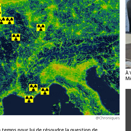
À 
Mi
@Chroniques
a temps pour lui de résoudre la question de