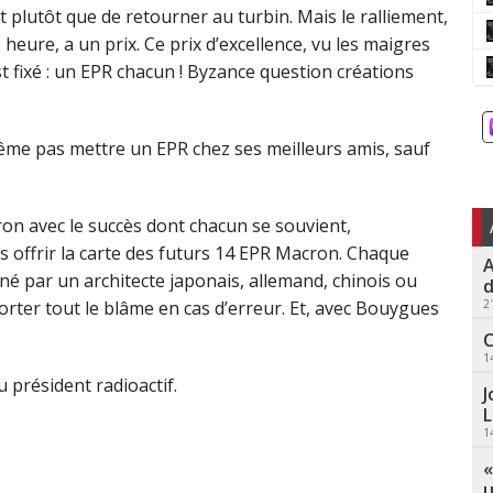
 plutôt que de retourner au turbin. Mais le ralliement,
heure, a un prix. Ce prix d’excellence, vu les maigres
t fixé : un EPR chacun ! Byzance question créations
ême pas mettre un EPR chez ses meilleurs amis, sauf
ron avec le succès dont chacun se souvient,
s offrir la carte des futurs 14 EPR Macron. Chaque
A
é par un architecte japonais, allemand, chinois ou
d
2
porter tout le blâme en cas d’erreur. Et, avec Bouygues
C
1
u président radioactif.
J
L
1
«
u