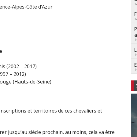
1
vence-Alpes-Côte d’Azur
F
1
P
a
1
L
 :
1
E
is (2002 – 2017)
1
1997 – 2012)
trouge (Hauts-de-Seine)
onscriptions et territoires de ces chevaliers et
er jusqu’au siècle prochain, au moins, cela va être