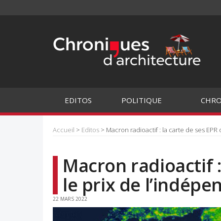
EDITOS
POLITIQUE
CHRO
Accueil
>
Editos
> Macron radioactif : la carte de ses EPR
Macron radioactif :
le prix de l’indép
22 MARS 2022