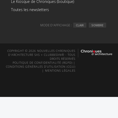
Le Kiosque de Chroniques (boutique)
Toutes les newsletters
MODE D'AFFICHAGE :
CLAIR
SOMBRE
COPYRIGHT © 2026 NOUVELLES CHRONIQUES
D'ARCHITECTURE SAS + CLUBBEDIN® - TOUS
DROITS RÉSERVÉS
POLITIQUE DE CONFIDENTIALITÉ (RGPD)
|
CONDITIONS GÉNÉRALES D’UTILISATION (CGU)
|
MENTIONS LÉGALES