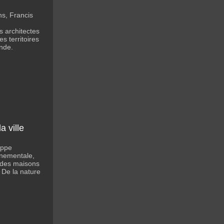
s, Francis
s architectes
es territoires
nde.
a ville
ippe
nnementale,
 des maisons
 De la nature