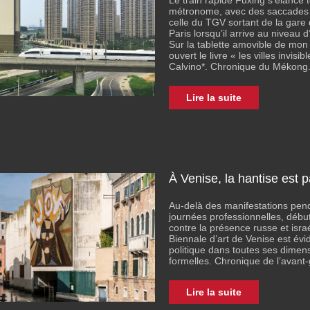
Le train rapide Fuxing s’élance t
métronome, avec des saccades 
celle du TGV sortant de la gare
Paris lorsqu’il arrive au niveau d’A
Sur la tablette amovible de mon 
ouvert le livre « les villes invisibl
Calvino*. Chronique du Mékong
Lire la suite
À Venise, la hantise est p
Au-delà des manifestations pend
journées professionnelles, débu
contre la présence russe et israé
Biennale d’art de Venise est é
politique dans toutes ses dimen
formelles. Chronique de l’avant
Lire la suite