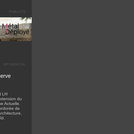
PUBLICITE
INFOMERCIAL
serve
t LH
extension du
 Actuelle.
ordorée de
rchitecture,
ld.