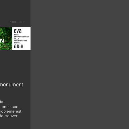
PUBLICITE
 monument
le
 enfin son
roblème est
de trouver