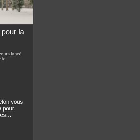
 pour la
cours lancé
 la
elon vous
e pour
nes…