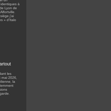
el un
identiques à
 de Lyon de
lfortville.
siège j’ai
es » d’Italo
.
artout
ant les
t mai 2026,
lienne, la
videmment
sions
-garde.