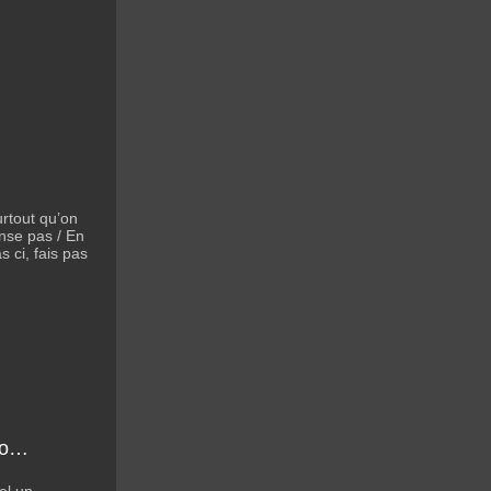
urtout qu’on
ense pas / En
s ci, fais pas
no…