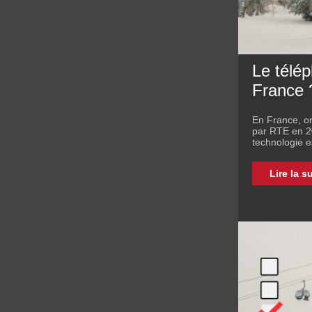
Le télép
France 
En France, on
par RTE en 20
technologie es
Lire la s