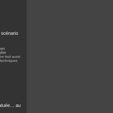
n scénario
ojet
lité
re tout aussi
 techniques
 saluée… au