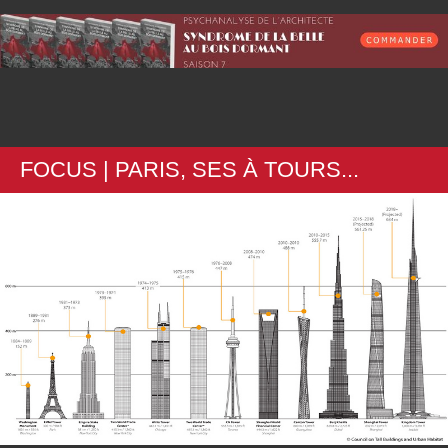
FOCUS | PARIS, SES
À
TOURS...