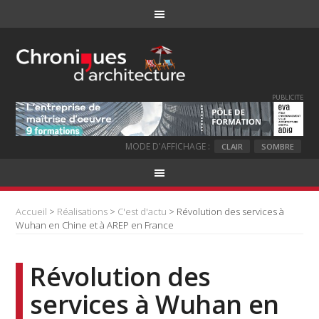
PUBLICITE
MODE D'AFFICHAGE :
CLAIR
SOMBRE
Accueil
>
Réalisations
>
C'est d'actu
> Révolution des services à
Wuhan en Chine et à AREP en France
Révolution des
services à Wuhan en