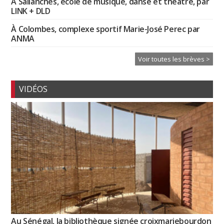
À Sallanches, école de musique, danse et théâtre, par
LINK + DLD
À Colombes, complexe sportif Marie-José Perec par
ANMA
Voir toutes les brèves >
VIDÉOS
Au Sénégal, la bibliothèque signée croixmariebourdon