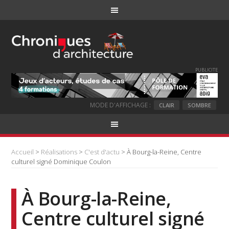
PUBLICITE
MODE D'AFFICHAGE :
CLAIR
SOMBRE
Accueil
>
Réalisations
>
C'est d'actu
> À Bourg-la-Reine, Centre
culturel signé Dominique Coulon
À Bourg-la-Reine,
Centre culturel signé