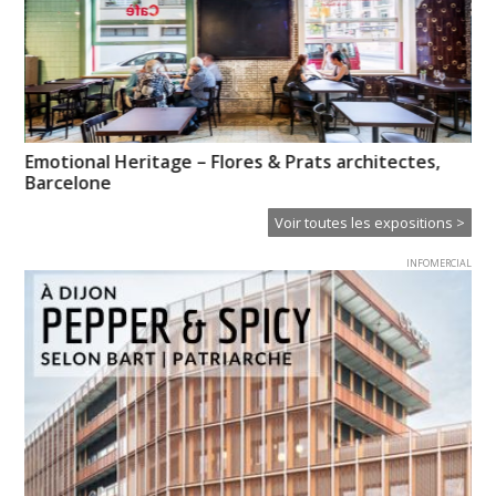
es
Emotional Heritage – Flores & Prats architectes,
CL
Barcelone
Voir toutes les expositions >
INFOMERCIAL