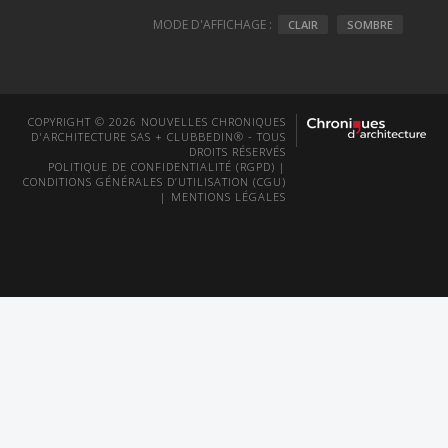
MODE D'AFFICHAGE :
CLAIR
SOMBRE
COPYRIGHT © 2026 NOUVELLES CHRONIQUES
D'ARCHITECTURE SAS + CLUBBEDIN® - TOUS
DROITS RÉSERVÉS
POLITIQUE DE CONFIDENTIALITÉ (RGPD)
|
CONDITIONS GÉNÉRALES D’UTILISATION (CGU)
|
MENTIONS LÉGALES