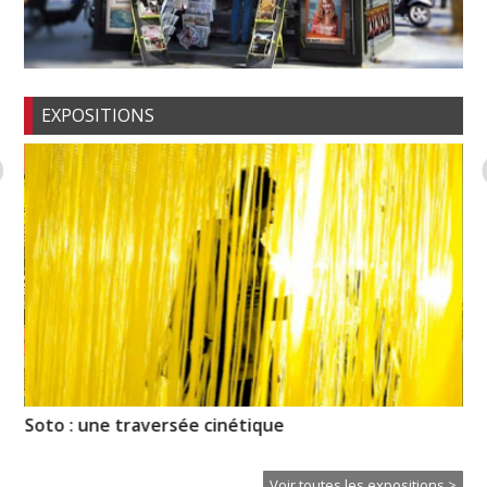
EXPOSITIONS
Soto : une traversée cinétique
Pr
l’
Voir toutes les expositions >