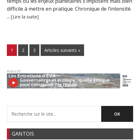
temps où les enjeux planétaires s’imposent mais bien
difficile à mettre en pratique. Chronique de l’intensité.
...
[Lire la suite]
1
2
3
Articles suivants »
PUBLICITE
GANTOIS