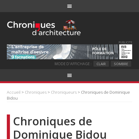
PUBLICITE
MODE D'AFFICHAGE :
CLAIR
SOMBRE
Accueil
>
Chroniques
>
Chroniqueurs
> Chroniques de Dominique
Bidou
Chroniques de
Dominique Bidou