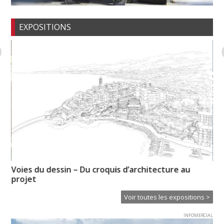
EXPOSITIONS
Voies du dessin – Du croquis d’architecture au
CL
projet
Voir toutes les expositions >
INFOMERCIAL