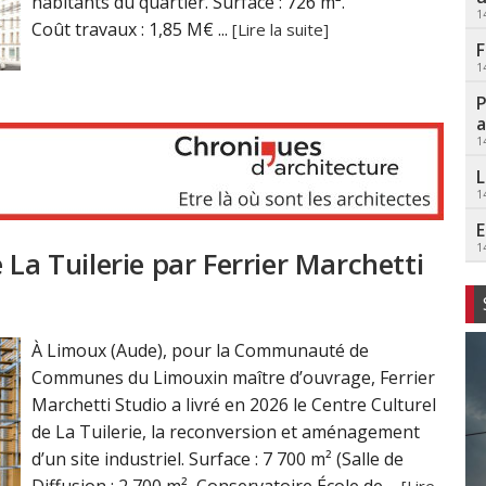
habitants du quartier. Surface : 726 m².
1
Coût travaux : 1,85 M€ ...
[Lire la suite]
F
1
P
a
1
L
1
E
1
 La Tuilerie par Ferrier Marchetti
À Limoux (Aude), pour la Communauté de
Communes du Limouxin maître d’ouvrage, Ferrier
Marchetti Studio a livré en 2026 le Centre Culturel
de La Tuilerie, la reconversion et aménagement
d’un site industriel. Surface : 7 700 m² (Salle de