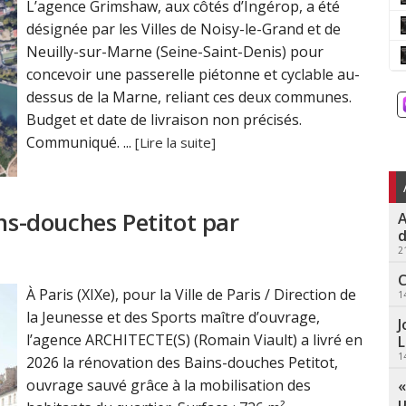
L’agence Grimshaw, aux côtés d’Ingérop, a été
désignée par les Villes de Noisy-le-Grand et de
Neuilly-sur-Marne (Seine-Saint-Denis) pour
concevoir une passerelle piétonne et cyclable au-
dessus de la Marne, reliant ces deux communes.
Budget et date de livraison non précisés.
Communiqué. ...
[Lire la suite]
ins-douches Petitot par
A
d
2
C
À Paris (XIXe), pour la Ville de Paris / Direction de
1
la Jeunesse et des Sports maître d’ouvrage,
J
l’agence ARCHITECTE(S) (Romain Viault) a livré en
L
1
2026 la rénovation des Bains-douches Petitot,
ouvrage sauvé grâce à la mobilisation des
«
u