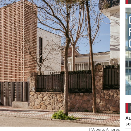
Au
so
@Alberto Amores