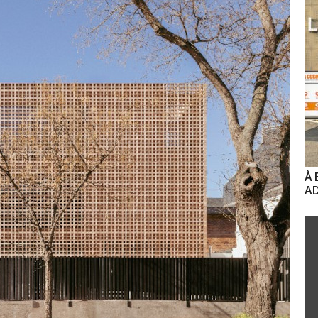
À 
AD