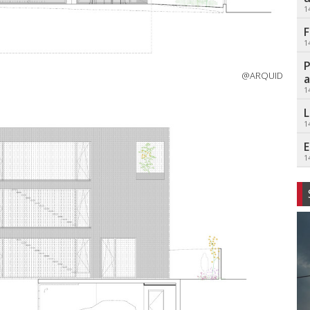
1
F
1
P
@ARQUID
a
1
L
1
E
1