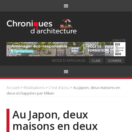
PUBLICITE
MODE D'AFFICHAGE :
CLAIR
SOMBRE
Accueil
>
Réalisations
>
C'est d'actu
> Au Japon, deux maisons en
deux échappées par Mikan
Au Japon, deux
maisons en deux