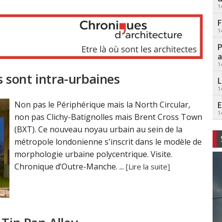
1
F
1
P
a
1
es sont intra-urbaines
L
1
Non pas le Périphérique mais la North Circular,
E
1
non pas Clichy-Batignolles mais Brent Cross Town
(BXT). Ce nouveau noyau urbain au sein de la
métropole londonienne s'inscrit dans le modèle de
morphologie urbaine polycentrique. Visite.
Chronique d’Outre-Manche. ...
[Lire la suite]