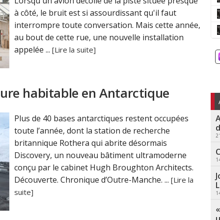
Lorsqu'un avion décolle de la piste située presque
à côté, le bruit est si assourdissant qu'il faut
interrompre toute conversation. Mais cette année,
au bout de cette rue, une nouvelle installation
appelée ...
[Lire la suite]
cture habitable en Antarctique
A
Plus de 40 bases antarctiques restent occupées
d
toute l’année, dont la station de recherche
2
britannique Rothera qui abrite désormais
C
Discovery, un nouveau bâtiment ultramoderne
1
conçu par le cabinet Hugh Broughton Architects.
J
Découverte. Chronique d’Outre-Manche. ...
[Lire la
L
suite]
1
«
u