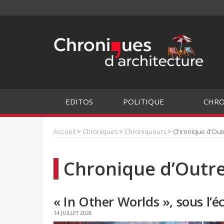
EDITOS
POLITIQUE
CHRO
Accueil
>
Chroniques
>
Chroniqueurs
> Chronique d’Ou
Chronique d’Outr
« In Other Worlds », sous l’é
14 JUILLET 2026