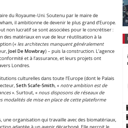
ulaire du Royaume-Uni. Soutenu par le maire de
ewham, il ambitionne de devenir le plus grand d’Europe.
t non lucratif se sont associées pour le concrétiser :
ion des matériaux en vue de leur réutilisation à la
eption («
les architectes manquent généralement
eur,
Joel De Mowbray
) – puis la construction. L’agence
onformité et à l’assurance, et leurs projets ont
avers Londres.
itutions culturelles dans toute l’Europe (dont le Palais
recteur,
Seth Scafe-Smith
, «
notre ambition est de
ances
». Surtout, «
n
ous disposons de réseaux de
s modalités de mise en place de cette plateforme
s
, une organisation qui travaille avec des biomatériaux,
ion adaptée à un avenir décarboné. Elle perçoit le