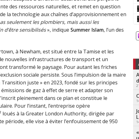
sante des ressources naturelles, et remet en question
n, de la technologie aux chaînes d’approvisionnement en
as seulement les plombiers, mais aussi les
 d’être sensibilisés
», indique
Summer Islam
, l’un des
ertown, à Newham, est situé entre la Tamise et les
e nouvelles infrastructures de transport et un
ont transformé le paysage. Pour autant les friches
A
’exclusion sociale persiste. Sous l’impulsion de la maire
d
Transition juste » en 2023, fondé sur les principes
2
les émissions de gaz à effet de serre et adapter son
C
’inscrit pleinement dans ce plan et constitue le
1
aire. Pour l’instant, l’entreprise opère
J
loués à la Greater London Authority, dirigée par
L
e période, elle vise à éviter l’enfouissement de 950
1
«
u