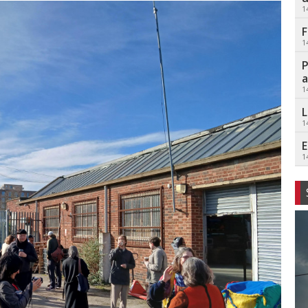
1
F
1
P
a
1
L
1
E
1