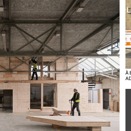
À 
AD