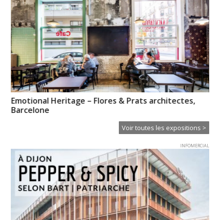
Emotional Heritage – Flores & Prats architectes,
Il
Barcelone
Ei
Voir toutes les expositions >
INFOMERCIAL