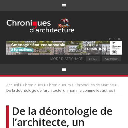
PUBLICITE
MODE D'AFFICHAGE :
CLAIR
SOMBRE
Accueil
>
Chroniques
>
Chroniqueurs
>
Chroniques de Martine
>
De la déontologie de l’architecte, un homme comme les autres ?
De la déontologie de
l’architecte, un