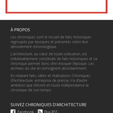
À PROPOS
Les chroniques sont le recueil de faits historiques
regroupés par époques et présentés selon leur
déroulement chronologique.
L’architecture, au cœur de toute civilisation, est
indubitablement constituée de faits historiques et sa
chronique permet donc d’en évoquer l’époque. Les
archives du site en témoignent abondamment.
En relatant faits, idées et réalisations Chroniques
d’Architecture, entreprise de presse, n’a d’autre
ambition que d’écrire en toute indépendance la
chronique de son temps.
SUIVEZ CHRONIQUES D’ARCHITECTURE
Facebook
Flux RSS