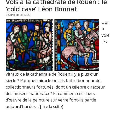
Vols à la cathédrale de Rouen : le
‘cold case’ Léon Bonnat
2 SEPTEMBRE 2025
Qui
a
volé
les
vitraux de la cathédrale de Rouen il y a plus d’un
siècle ? Par quel miracle ont-ils fait le bonheur de
collectionneurs fortunés, dont un célèbre directeur
des musées nationaux ? Et comment ces chefs-
d’œuvre de la peinture sur verre font-ils partie
aujourd’hui des ...
[Lire la suite]