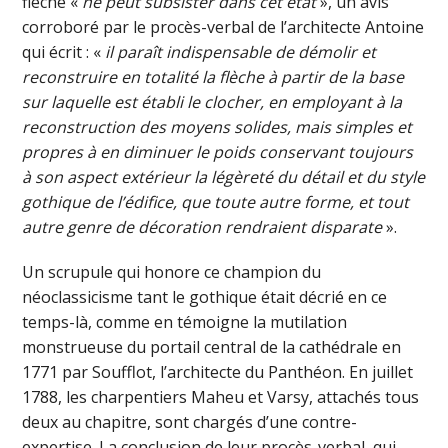
flèche «
ne peut subsister dans cet état
», un avis
corroboré par le procès-verbal de l’architecte Antoine
qui écrit : «
il paraît indispensable de démolir et
reconstruire en totalité la flèche à partir de la base
sur laquelle est établi le clocher, en employant à la
reconstruction des moyens solides, mais simples et
propres à en diminuer le poids conservant toujours
à son aspect extérieur la légèreté du détail et du style
gothique de l’édifice, que toute autre forme, et tout
autre genre de décoration rendraient disparate
».
Un scrupule qui honore ce champion du
néoclassicisme tant le gothique était décrié en ce
temps-là, comme en témoigne la mutilation
monstrueuse du portail central de la cathédrale en
1771 par Soufflot, l’architecte du Panthéon. En juillet
1788, les charpentiers Maheu et Varsy, attachés tous
deux au chapitre, sont chargés d’une contre-
expertise. La conclusion de leur procès-verbal, qui