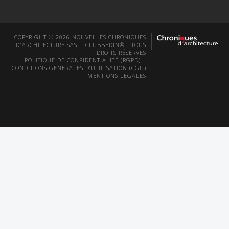
COPYRIGHT © 2026 NOUVELLES CHRONIQUES
D'ARCHITECTURE SAS + CLUBBEDIN® - TOUS
DROITS RÉSERVÉS
POLITIQUE DE CONFIDENTIALITÉ (RGPD)
|
CONDITIONS GÉNÉRALES D’UTILISATION (CGU)
|
MENTIONS LÉGALES