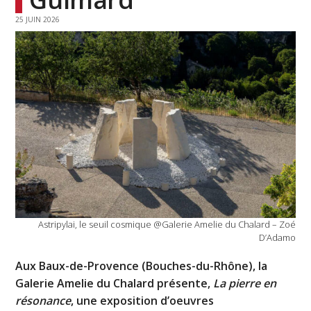
25 JUIN 2026
Astripylai, le seuil cosmique @Galerie Amelie du Chalard – Zoé
D’Adamo
Aux Baux-de-Provence (Bouches-du-Rhône), la
Galerie Amelie du Chalard présente,
La pierre en
résonance
, une exposition d’oeuvres