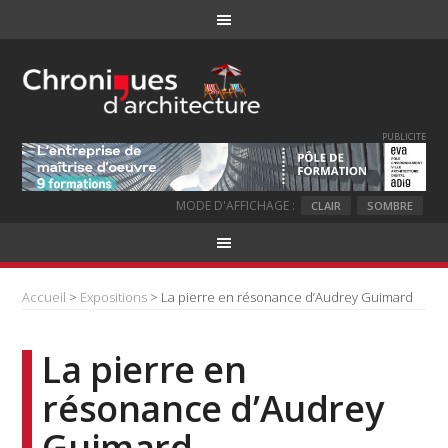
PUBLICITE
MODE D'AFFICHAGE :
CLAIR
SOMBRE
Accueil
>
Expositions
> La pierre en résonance d’Audrey Guimard
La pierre en
résonance d’Audrey
Guimard