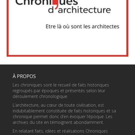
À PROPOS
Les chroniques sont le recueil de faits historiques
regroupés par époques et présentés selon leur
déroulement chronologique.
L’architecture, au cœur de toute civilisation, est
indubitablement constituée de faits historiques et sa
chronique permet donc d’en évoquer l’époque. Les
archives du site en témoignent abondamment.
En relatant faits, idées et réalisations Chroniques