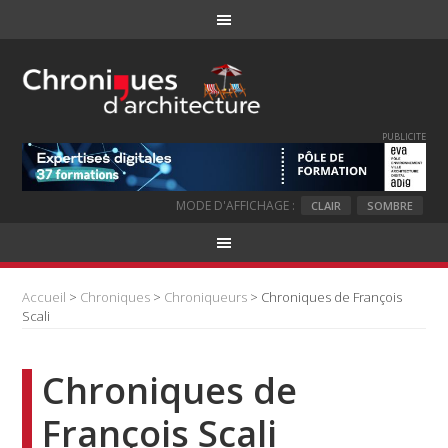
PUBLICITE
MODE D'AFFICHAGE :
CLAIR
SOMBRE
Accueil
>
Chroniques
>
Chroniqueurs
> Chroniques de François
Scali
Chroniques de
François Scali