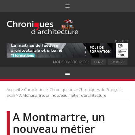
PUBLICITE
MODE D'AFFICHAGE :
CLAIR
SOMBRE
Accueil
>
Chroniques
>
Chroniqueurs
>
Chroniques de François
Scali
> A Montmartre, un nouveau métier d’architecture
A Montmartre, un
nouveau métier