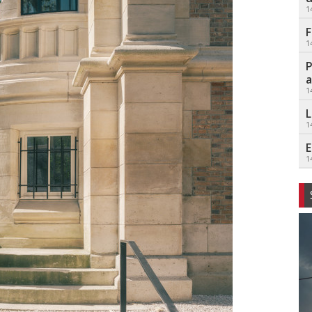
1
F
1
P
a
1
L
1
E
1