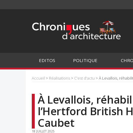
EDITOS
POLITIQUE
CHRO
Accueil
>
Réalisations
>
C'est d'actu
> À Levallois, réhabil
À Levallois, réhabi
l’Hertford British
Caubet
18 JUILLET 2025