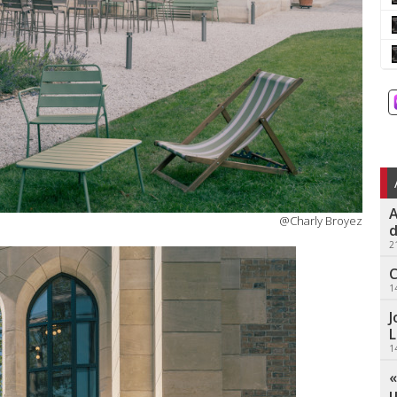
A
@Charly Broyez
d
2
C
1
J
L
1
«
u