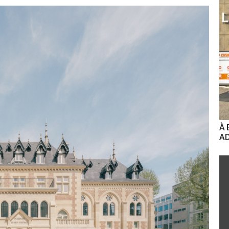
À 
AD