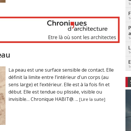
1
F
1
P
a
1
L
eau
1
E
1
La peau est une surface sensible de contact. Elle
définit la limite entre l’intérieur d'un corps (au
sens large) et l’extérieur. Elle est à la fois fin et
début. Elle est tendue ou plissée, visible ou
invisible… Chronique HABIT@. ...
[Lire la suite]