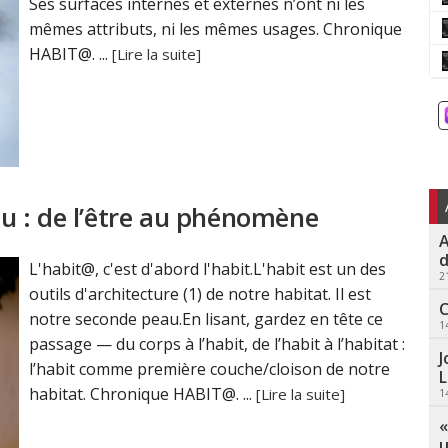
Ses surfaces internes et externes n’ont ni les
mêmes attributs, ni les mêmes usages. Chronique
HABIT@. ...
[Lire la suite]
u : de l’être au phénomène
A
d
L'habit@, c'est d'abord l'habit.L'habit est un des
2
outils d'architecture (1) de notre habitat. Il est
C
notre seconde peau.En lisant, gardez en tête ce
1
passage — du corps à l’habit, de l’habit à l’habitat :
J
l’habit comme première couche/cloison de notre
L
habitat. Chronique HABIT@. ...
[Lire la suite]
1
«
u