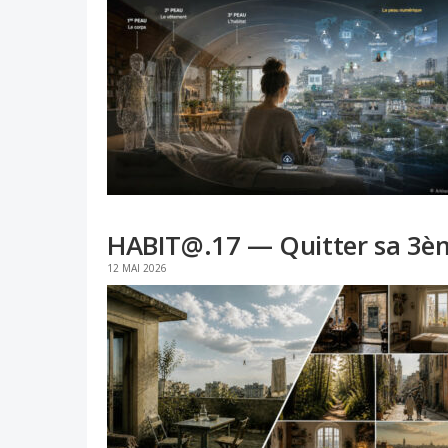
HABIT@.17 — Quitter sa 3èm
12 MAI 2026