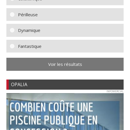
Périlleuse
Dynamique
Fantastique
Voir les résultats
OPALIA
INFOMERCIAL