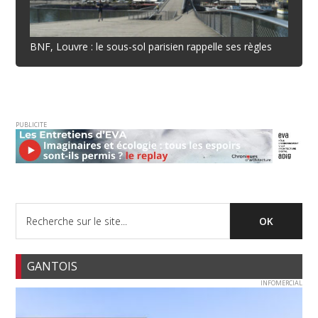
BNF, Louvre : le sous-sol parisien rappelle ses règles
PUBLICITE
GANTOIS
INFOMERCIAL