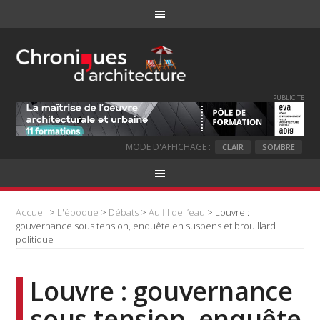
PUBLICITE
MODE D'AFFICHAGE :
CLAIR
SOMBRE
Accueil
>
L'époque
>
Débats
>
Au fil de l’eau
> Louvre :
gouvernance sous tension, enquête en suspens et brouillard
politique
Louvre : gouvernance
sous tension, enquête