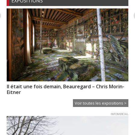
EXPOSITIONS
Il était une fois demain, Beauregard – Chris Morin-
« R
Eitner
Voir toutes les expositions >
INFOMERCIAL