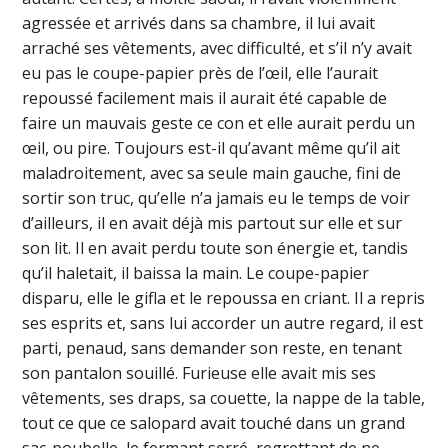
agressée et arrivés dans sa chambre, il lui avait
arraché ses vêtements, avec difficulté, et s’il n’y avait
eu pas le coupe-papier près de l’œil, elle l’aurait
repoussé facilement mais il aurait été capable de
faire un mauvais geste ce con et elle aurait perdu un
œil, ou pire. Toujours est-il qu’avant même qu’il ait
maladroitement, avec sa seule main gauche, fini de
sortir son truc, qu’elle n’a jamais eu le temps de voir
d’ailleurs, il en avait déjà mis partout sur elle et sur
son lit. Il en avait perdu toute son énergie et, tandis
qu’il haletait, il baissa la main. Le coupe-papier
disparu, elle le gifla et le repoussa en criant. Il a repris
ses esprits et, sans lui accorder un autre regard, il est
parti, penaud, sans demander son reste, en tenant
son pantalon souillé. Furieuse elle avait mis ses
vêtements, ses draps, sa couette, la nappe de la table,
tout ce que ce salopard avait touché dans un grand
sac-poubelle, le fermant serré, regrettant de ne