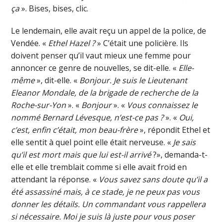
ça
». Bises, bises, clic.
Le lendemain, elle avait reçu un appel de la police, de
Vendée. «
Ethel Hazel ?
» C’était une policière. Ils
doivent penser qu’il vaut mieux une femme pour
annoncer ce genre de nouvelles, se dit-elle. «
Elle-
même
», dit-elle. «
Bonjour. Je suis le Lieutenant
Eleanor Mondale, de la brigade de recherche de la
Roche-sur-Yon
». «
Bonjour
». «
Vous connaissez le
nommé Bernard Lévesque, n’est-ce pas ?
». «
Oui,
c’est, enfin c’était, mon beau-frère
», répondit Ethel et
elle sentit à quel point elle était nerveuse. «
Je sais
qu’il est mort mais que lui est-il arrivé
?», demanda-t-
elle et elle tremblait comme si elle avait froid en
attendant la réponse. «
Vous savez sans doute qu’il a
été assassiné mais, à ce stade, je ne peux pas vous
donner les détails. Un commandant vous rappellera
si nécessaire. Moi je suis là juste pour vous poser