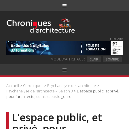
PUBLICITE
MODE D'AFFICHAGE :
CLAIR
SOMBRE
Accueil
>
Chroniques
>
Psychanalyse de l'architecte
>
Psychanalyse de l’architecte – Saison 3
> L’espace public, et privé,
pour l’architecte, ce n’est pas le genre
L’espace public, et
privé, pour