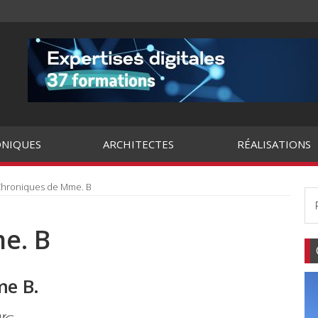
NIQUES
ARCHITECTES
RÉALISATIONS
hroniques de Mme. B
e. B
me B.