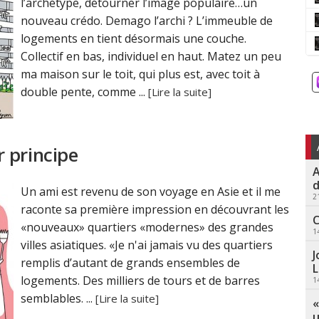
l’archétype, détourner l’image populaire…un
nouveau crédo. Demago l’archi ? L’immeuble de
logements en tient désormais une couche.
Collectif en bas, individuel en haut. Matez un peu
ma maison sur le toit, qui plus est, avec toit à
double pente, comme ...
[Lire la suite]
r principe
A
d
Un ami est revenu de son voyage en Asie et il me
2
raconte sa première impression en découvrant les
C
«nouveaux» quartiers «modernes» des grandes
1
villes asiatiques. «Je n'ai jamais vu des quartiers
J
remplis d’autant de grands ensembles de
L
logements. Des milliers de tours et de barres
1
semblables. ...
[Lire la suite]
«
u