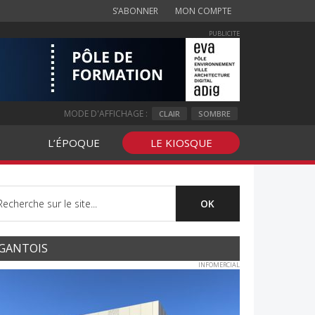
S’ABONNER
MON COMPTE
PUBLICITE
MODE D'AFFICHAGE :
CLAIR
SOMBRE
L’ÉPOQUE
LE KIOSQUE
GANTOIS
INFOMERCIAL