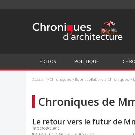
EDITOS
POLITIQUE
CHRO
Accueil
>
Chroniques
>
Ils ont collaboré à Chroniques
> C
Chroniques de Mm
Le retour vers le futur de M
18 OCTOBRE 2015