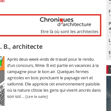
1
F
1
P
a
1
L
 B., architecte
1
E
1
Après deux week-ends de travail pour le rendu
d’un concours, Mme. B est partie en vacances à la
campagne pour le bon air. Quelques fermes
agricoles en bois ponctuent le paysage vert et
vallonné. Elle apprécie cet environnement paisible
où la nature côtoie les gens qui vivent ancrés dans
son sol. ...
[Lire la suite]