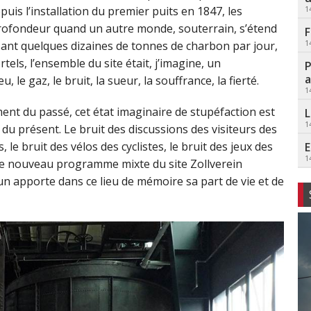
puis l’installation du premier puits en 1847, les
1
ofondeur quand un autre monde, souterrain, s’étend
F
1
ant quelques dizaines de tonnes de charbon par jour,
els, l’ensemble du site était, j’imagine, un
P
a
e gaz, le bruit, la sueur, la souffrance, la fierté.
1
ent du passé, cet état imaginaire de stupéfaction est
L
1
 du présent. Le bruit des discussions des visiteurs des
le bruit des vélos des cyclistes, le bruit des jeux des
E
1
 Le nouveau programme mixte du site Zollverein
cun apporte dans ce lieu de mémoire sa part de vie et de