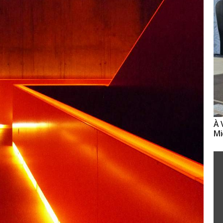
À 
Mi