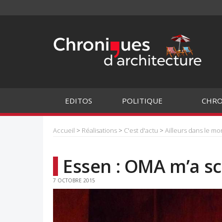
EDITOS
POLITIQUE
CHRO
Accueil
>
Réalisations
>
C'est d'actu
>
Ailleurs dans le m
Essen : OMA m’a sc
7 OCTOBRE 2015