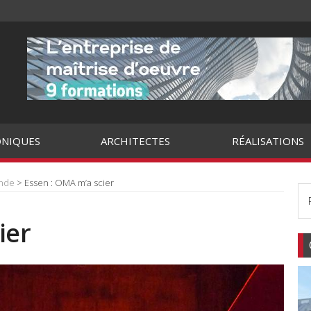
NIQUES
ARCHITECTES
RÉALISATIONS
onde
> Essen : OMA m’a scier
ier