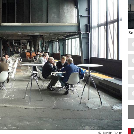
Se
@Hyojin Byun