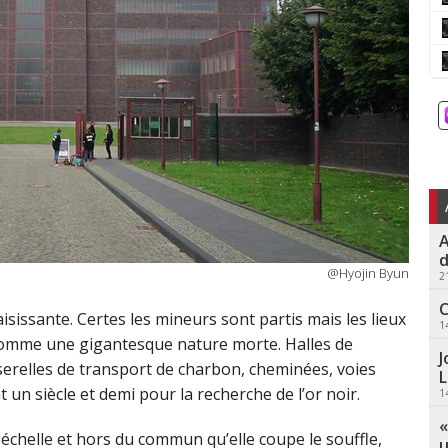
A
d
@Hyojin Byun
2
C
sissante. Certes les mineurs sont partis mais les lieux
1
comme une gigantesque nature morte. Halles de
J
serelles de transport de charbon, cheminées, voies
L
t un siècle et demi pour la recherche de l’or noir.
1
«
échelle et hors du commun qu’elle coupe le souffle,
u