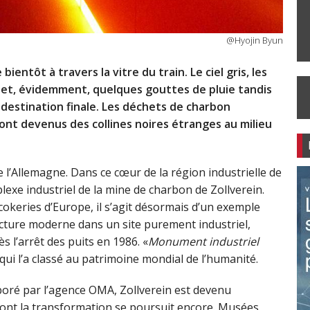
@Hyojin Byun
ientôt à travers la vitre du train. Le ciel gris, les
 et, évidemment, quelques gouttes de pluie tandis
 destination finale. Les déchets de charbon
nt devenus des collines noires étranges au milieu
 l’Allemagne. Dans ce cœur de la région industrielle de
plexe industriel de la mine de charbon de Zollverein.
okeries d’Europe, il s’agit désormais d’un exemple
tecture moderne dans un site purement industriel,
s l’arrêt des puits en 1986. «
Monument industriel
ui l’a classé au patrimoine mondial de l’humanité.
aboré par l’agence OMA, Zollverein est devenu
 dont la transformation se poursuit encore. Musées,