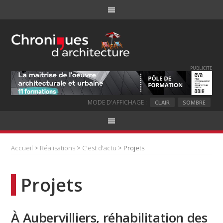
PUBLICITE
MODE D'AFFICHAGE :
CLAIR
SOMBRE
Accueil
>
Réalisations
>
C'est d'actu
> Projets
Projets
À Aubervilliers, réhabilitation des