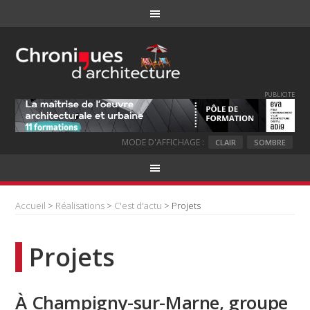
PUBLICITE
MODE D'AFFICHAGE :
CLAIR
SOMBRE
Accueil
>
Réalisations
>
C'est d'actu
> Projets
Projets
À Champigny-sur-Marne, groupe