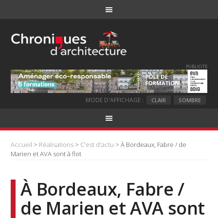
PUBLICITE
MODE D'AFFICHAGE :
CLAIR
SOMBRE
Accueil
>
Réalisations
>
C'est d'actu
> À Bordeaux, Fabre / de
Marien et AVA sont à flot
À Bordeaux, Fabre /
de Marien et AVA sont