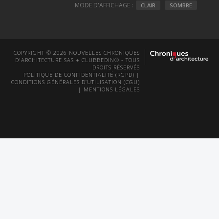
MODE D'AFFICHAGE :
CLAIR
SOMBRE
COPYRIGHT © 2026 NOUVELLES CHRONIQUES
D'ARCHITECTURE SAS + CLUBBEDIN® - TOUS
DROITS RÉSERVÉS
POLITIQUE DE CONFIDENTIALITÉ (RGPD)
|
CONDITIONS GÉNÉRALES D’UTILISATION (CGU)
|
MENTIONS LÉGALES