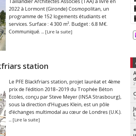
Taillandier Architectes Associés (TAA) a livré en
2022 à Lormont (Gironde) Cosmopolitan, un
programme de 152 logements étudiants et
services. Surface : 4 300 m². Budget : 6.8 M€.
Communiqué. ...
[Lire la suite]
friars station
A
d
Le PFE Blackfriars station, projet lauréat et 4ème
2
prix de l’édition 2018–2019 du Trophée Béton
C
Ecoles, conçu par Steve Meyer (INSA Strasbourg),
1
sous la direction d’Hugues Klein, est un pôle
J
d’échanges multimodal au cœur de Londres (U.K.).
L
...
[Lire la suite]
1
«
u