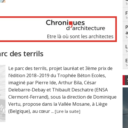
1
F
1
P
a
1
L
c des terrils
1
E
1
Le parc des terrils, projet lauréat et 3ème prix de
l’édition 2018–2019 du Trophée Béton Ecoles,
imaginé par Pierre Ide, Arthur Bila, César
Delebarre-Debay et Thibault Deschatre (ENSA
Clermont-Ferrand), sous la direction de Dominique
Vertu, propose dans la Vallée Mosane, à Liège
(Belgique), au cœur ...
[Lire la suite]