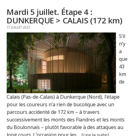
Mardi 5 juillet. Étape 4 :
DUNKERQUE > CALAIS (172 km)
17 JUILLET 2022
S’il
n’y
a
que
43
km
de
Calais (Pas-de-Calais) à Dunkerque (Nord), l’étape
pour les coureurs n’a rien de bucolique avec un
parcours accidenté de 172 km – à travers
successivement les monts des Flandres et les monts
du Boulonnais – plutôt favorable à des attaques au
long cours. L’occasion pour les ...
[Lire la suite]