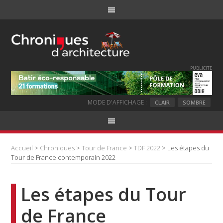
PUBLICITE
MODE D'AFFICHAGE :
CLAIR
SOMBRE
Accueil
>
Chroniques
>
Tour de France
>
TDF 2022
> Les étapes du
Tour de France contemporain 2022
Les étapes du Tour
de France