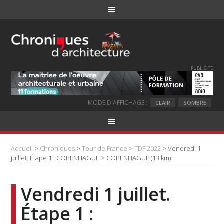
PUBLICITE
MODE D'AFFICHAGE :
CLAIR
SOMBRE
Accueil
>
Chroniques
>
Tour de France
>
TDF 2022
> Vendredi 1
juillet. Étape 1 : COPENHAGUE > COPENHAGUE (13 km)
Vendredi 1 juillet.
Étape 1 :