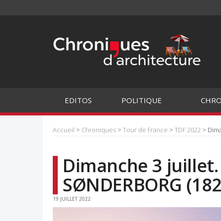
EDITOS
POLITIQUE
CHRO
Accueil
>
Chroniques
>
Tour de France
>
TDF 2022
> Dima
Dimanche 3 juillet.
SØNDERBORG (182
19 JUILLET 2022