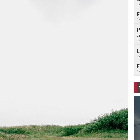
1
F
1
P
a
1
L
1
E
1