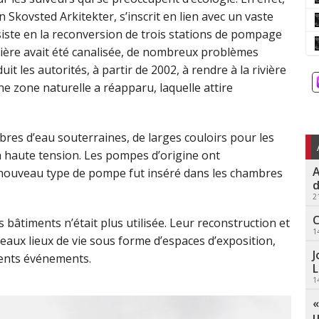
Skovsted Arkitekter, s’inscrit en lien avec un vaste
iste en la reconversion de trois stations de pompage
rivière avait été canalisée, de nombreux problèmes
 les autorités, à partir de 2002, à rendre à la rivière
he zone naturelle a réapparu, laquelle attire
res d’eau souterraines, de larges couloirs pour les
à haute tension. Les pompes d’origine ont
A
n nouveau type de pompe fut inséré dans les chambres
d
2
C
 bâtiments n’était plus utilisée. Leur reconstruction et
1
eaux lieux de vie sous forme d’espaces d’exposition,
J
érents événements.
L
1
«
u