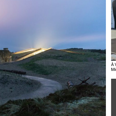
À 
Mi