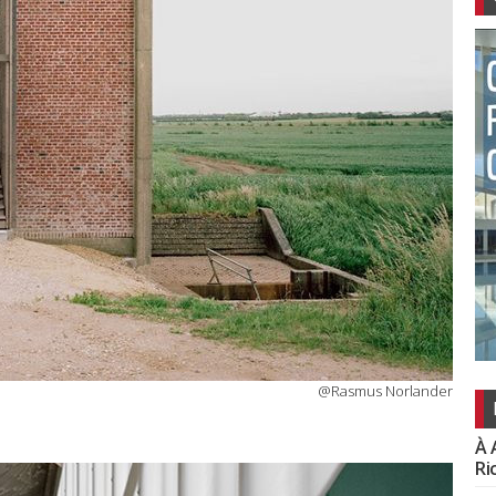
@Rasmus Norlander
À 
Ri