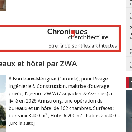
1
F
1
P
a
1
L
1
eaux et hôtel par ZWA
E
1
À Bordeaux-Mérignac (Gironde), pour Rivage
Ingénierie & Construction, maîtrise d’ouvrage
privée, l’agence ZW/A (Zweyacker & Associés) a
livré en 2026 Armstrong, une opération de
bureaux et un hôtel de 162 chambres. Surfaces :
bureaux 3 400 m² ; Hôtel 6 200 m² ; Patios 2 x 400 ...
[Lire la suite]