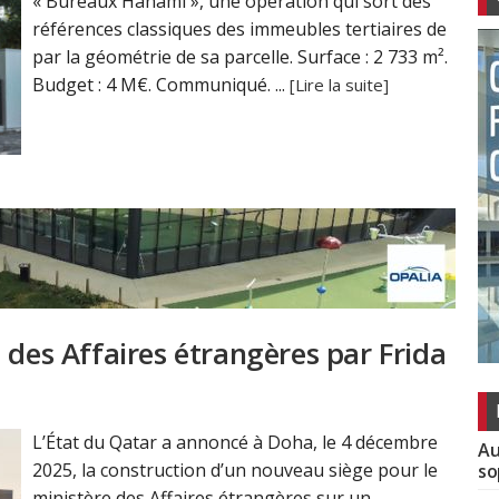
« Bureaux Hanami », une opération qui sort des
références classiques des immeubles tertiaires de
par la géométrie de sa parcelle. Surface : 2 733 m².
Budget : 4 M€. Communiqué. ...
[Lire la suite]
 des Affaires étrangères par Frida
L’État du Qatar a annoncé à Doha, le 4 décembre
Au
2025, la construction d’un nouveau siège pour le
so
ministère des Affaires étrangères sur un