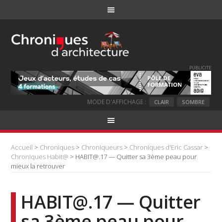
PUBLICITE
MODE D'AFFICHAGE :
CLAIR
SOMBRE
Accueil
>
Chroniques
>
Chroniqueurs
>
Chroniques d'Eric Cassar
>
Chroniques Habit@
> HABIT@.17 — Quitter sa 3ème peau pour
mieux la retrouver
HABIT@.17 — Quitter
sa 3ème peau pour