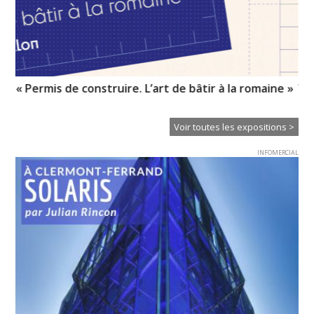
« Permis de construire. L’art de bâtir à la romaine »
Vo
pr
Voir toutes les expositions >
INFOMERCIAL