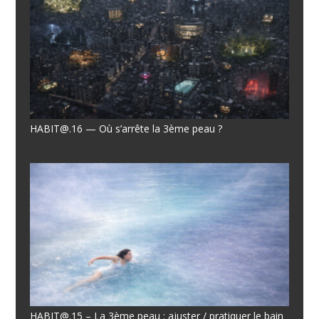
HABIT@.16 — Où s’arrête la 3ème peau ?
HABIT@.15 – La 3ème peau : ajuster / pratiquer le bain