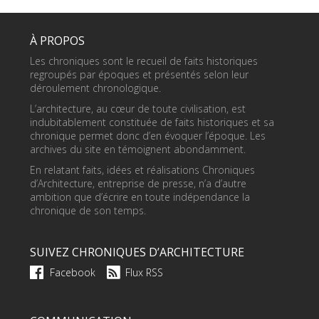
À PROPOS
Les chroniques sont le recueil de faits historiques
regroupés par époques et présentés selon leur
déroulement chronologique.
L’architecture, au cœur de toute civilisation, est
indubitablement constituée de faits historiques et sa
chronique permet donc d’en évoquer l’époque. Les
archives du site en témoignent abondamment.
En relatant faits, idées et réalisations Chroniques
d’Architecture, entreprise de presse, n’a d’autre
ambition que d’écrire en toute indépendance la
chronique de son temps.
SUIVEZ CHRONIQUES D’ARCHITECTURE
Facebook
Flux RSS