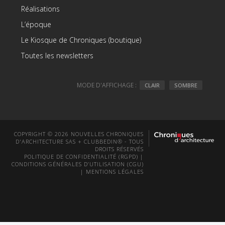
Réalisations
L’époque
Le Kiosque de Chroniques (boutique)
Toutes les newsletters
MODE D'AFFICHAGE :
CLAIR
SOMBRE
COPYRIGHT © 2026 NOUVELLES CHRONIQUES
D'ARCHITECTURE SAS + CLUBBEDIN® - TOUS
DROITS RÉSERVÉS
POLITIQUE DE CONFIDENTIALITÉ (RGPD)
|
CONDITIONS GÉNÉRALES D’UTILISATION (CGU)
|
MENTIONS LÉGALES