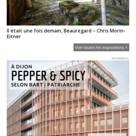
Il était une fois demain, Beauregard – Chris Morin-
Vo
Eitner
pr
Voir toutes les expositions >
INFOMERCIAL