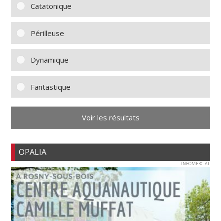
Catatonique
Périlleuse
Dynamique
Fantastique
Voir les résultats
OPALIA
INFOMERCIAL