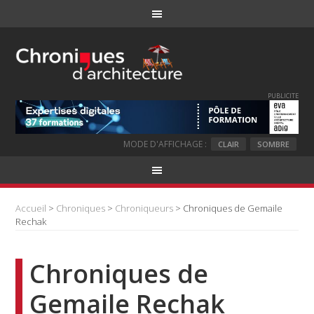
PUBLICITE
MODE D'AFFICHAGE :
CLAIR
SOMBRE
Accueil
>
Chroniques
>
Chroniqueurs
> Chroniques de Gemaile
Rechak
Chroniques de
Gemaile Rechak