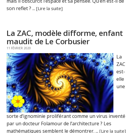
mais il obscurcit l’espace et sa pensée. Qu’en est-il de
son reflet ? ...
[Lire la suite]
La ZAC, modèle difforme, enfant
maudit de Le Corbusier
11 FÉVRIER 2020
La
ZAC
est-
elle
une
sorte d’ignominie proliférant comme un virus inventé
par un docteur Folamour de l’architecture ? Les
mathématiques semblent le démontrer. ...
[Lire la suite]