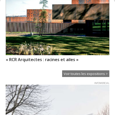
« RCR Arquitectes : racines et ailes »
Ch
in
Voir toutes les expositions >
INFOMERCIAL