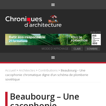
PUBLICITE
MODE D'AFFICHAGE :
CLAIR
SOMBRE
Accueil
>
Architectes
>
Contributions
> Beaubourg – Une
cacophonie chromatique digne d’un schéma de plomberie
soviétique
Beaubourg – Une
cacophonie