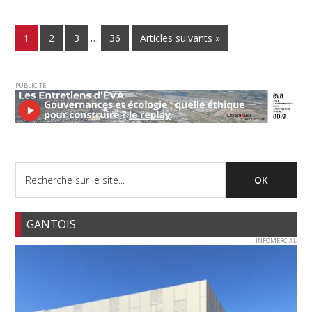
1
2
3
…
36
Articles suivants »
PUBLICITE
GANTOIS
INFOMERCIAL