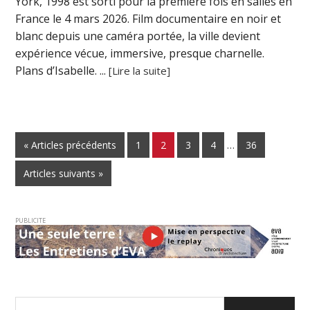
York, 1998 est sorti pour la première fois en salles en
France le 4 mars 2026. Film documentaire en noir et
blanc depuis une caméra portée, la ville devient
expérience vécue, immersive, presque charnelle.
Plans d’Isabelle. ...
[Lire la suite]
« Articles précédents
1
2
3
4
…
36
Articles suivants »
PUBLICITE