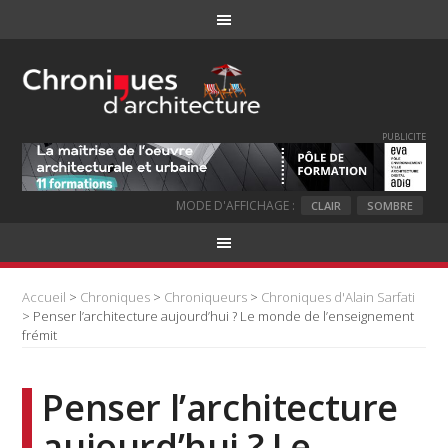
PUBLICITE
MODE D'AFFICHAGE :
CLAIR
SOMBRE
Accueil
>
Chroniques
>
Chroniqueurs
>
Chroniques d'Alain Sarfati
> Penser l’architecture aujourd’hui ? Le monde de l’enseignement
frémit
Penser l’architecture
aujourd’hui ? Le