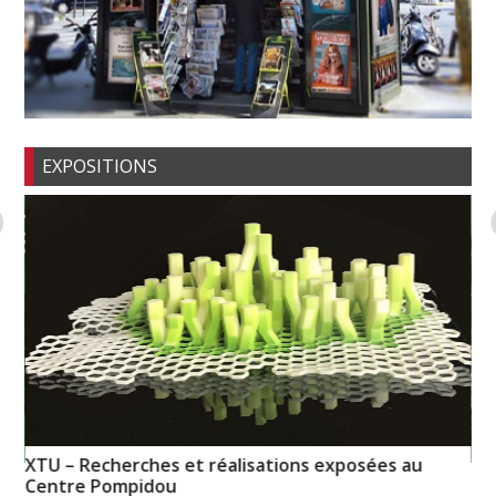
EXPOSITIONS
XTU – Recherches et réalisations exposées au
es
My
Centre Pompidou