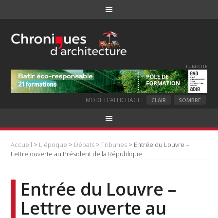
PUBLICITE
MODE D'AFFICHAGE :
CLAIR
SOMBRE
Accueil
>
L'époque
>
Débats
>
Tribunes
> Entrée du Louvre –
Lettre ouverte au Président de la République
Entrée du Louvre –
Lettre ouverte au