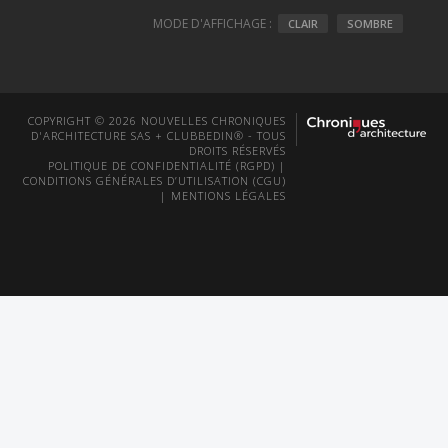
MODE D'AFFICHAGE :
CLAIR
SOMBRE
COPYRIGHT © 2026 NOUVELLES CHRONIQUES
D'ARCHITECTURE SAS + CLUBBEDIN® - TOUS
DROITS RÉSERVÉS
POLITIQUE DE CONFIDENTIALITÉ (RGPD)
|
CONDITIONS GÉNÉRALES D’UTILISATION (CGU)
|
MENTIONS LÉGALES