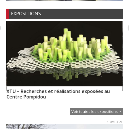
EXPOSITIONS
XTU – Recherches et réalisations exposées au
My
Centre Pompidou
l’i
Voir toutes les expositions >
INFOMERCIAL