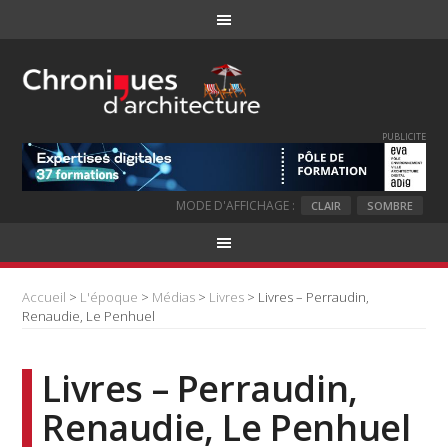
PUBLICITE
MODE D'AFFICHAGE :
CLAIR
SOMBRE
Accueil
>
L'époque
>
Médias
>
Livres
> Livres – Perraudin,
Renaudie, Le Penhuel
Livres – Perraudin,
Renaudie, Le Penhuel